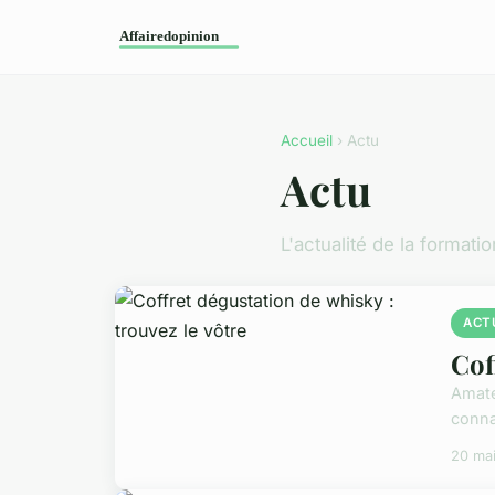
Accueil
› Actu
Actu
L'actualité de la formatio
ACT
Cof
Amate
conna
20 ma