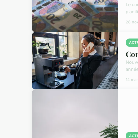
Le co
plani
28 no
ACT
Com
Nouvea
année
14 ma
ACT