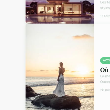
Les t
style
17 fév
ACT
Où 
La mer
Queen
28 no