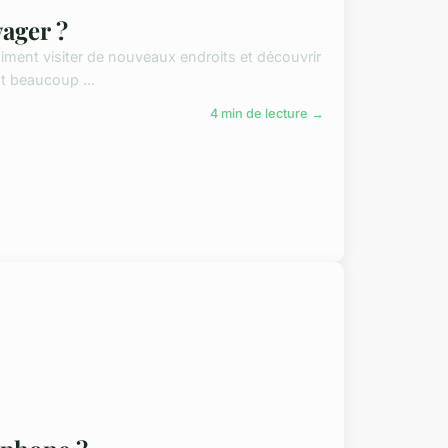
ager ?
iment visiter de nouveaux endroits et découvrir
t beaucoup ...
4 min de lecture →