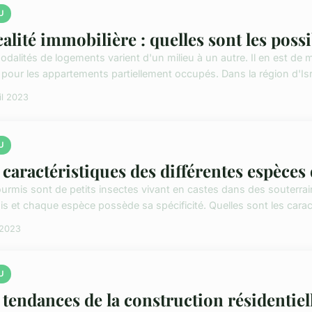
U
calité immobilière : quelles sont les possib
odalités de logements varient d'un milieu à un autre. Il en est de
 pour les appartements partiellement occupés. Dans la région d'Isra
il 2023
U
 caractéristiques des différentes espèces
ourmis sont de petits insectes vivant en castes dans des souterrai
is et chaque espèce possède sa spécificité. Quelles sont les caract
l 2023
U
 tendances de la construction résidentiel