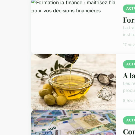
ACT
For
La tr
instit
17 no
ACT
A l
Les h
procu
8 févr
ACT
Com