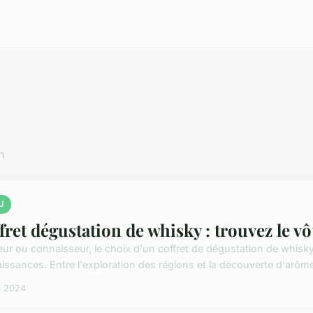
n
U
fret dégustation de whisky : trouvez le vô
ur ou connaisseur, le choix d'un coffret de dégustation de whisk
issances. Entre l'exploration des régions et la découverte d'arômes
i 2024