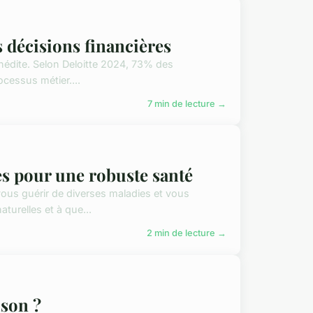
s décisions financières
 inédite. Selon Deloitte 2024, 73% des
ocessus métier....
7 min de lecture →
es pour une robuste santé
vous guérir de diverses maladies et vous
turelles et à que...
2 min de lecture →
ison ?