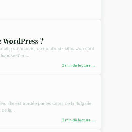
te WordPress ?
a moitié du marché, de nombreux sites web sont
dispose d'un...
3 min de lecture →
. Elle est bordée par les côtes de la Bulgarie,
de la...
3 min de lecture →