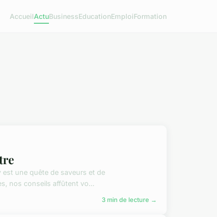
Accueil
Actu
Business
Education
Emploi
Formation
tre
y est une quête de saveurs et de
, nos conseils affûtent vo...
3 min de lecture →