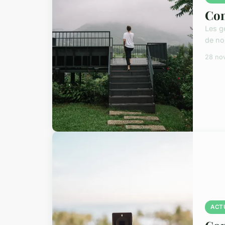
Com
Les g
de no
28 no
ACT