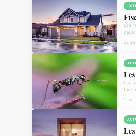
ACT
Fis
Les m
payer
22 avr
ACT
Les
Les f
fourm
1 avri
ACT
Les