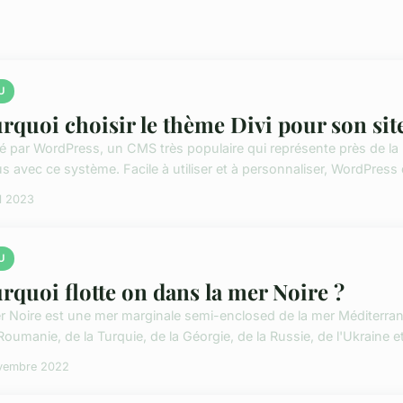
U
rquoi choisir le thème Divi pour son si
sé par WordPress, un CMS très populaire qui représente près de l
s avec ce système. Facile à utiliser et à personnaliser, WordPress 
il 2023
U
rquoi flotte on dans la mer Noire ?
r Noire est une mer marginale semi-enclosed de la mer Méditerranée
Roumanie, de la Turquie, de la Géorgie, de la Russie, de l'Ukraine et 
vembre 2022