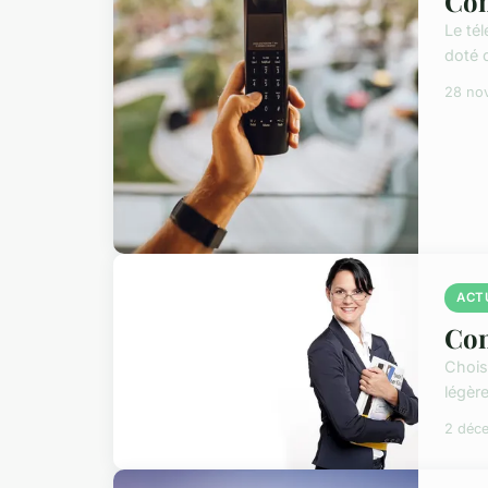
Com
Le té
doté 
28 no
ACT
Con
Chois
légère
2 déc