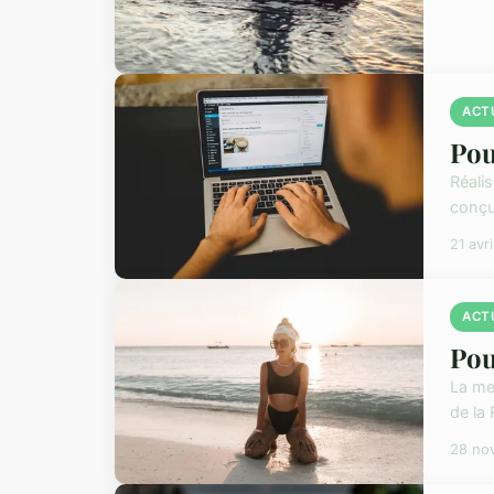
ACT
Pou
Réali
conçu
21 avr
ACT
Pou
La me
de la 
28 no