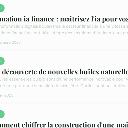
U
mation ia finance : maîtrisez l'ia pour vo
ansformation digitale bouleverse le secteur financier à une vitesse
utions financières ont déjà intégré des solutions d'IA dans leurs pr
vembre 2025
U
a découverte de nouvelles huiles naturell
uiles essentielles ou bio sont d'une performance incroyable pour 
rer une profonde sensation de bien-être. Quelles sont ses huiles na
ier 2023
U
ment chiffrer la construction d'une ma