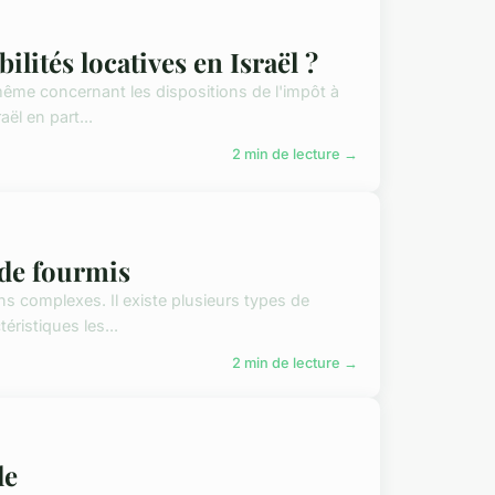
ilités locatives en Israël ?
 même concernant les dispositions de l'impôt à
ël en part...
2 min de lecture →
 de fourmis
ns complexes. Il existe plusieurs types de
éristiques les...
2 min de lecture →
le