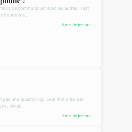
éphone ?
ateurs de communiquer avec les autres. Il est
s boutons e...
6 min de lecture →
 pas une question qui peut être prise à la
ons. Ainsi...
2 min de lecture →