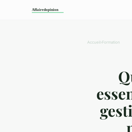
Accueil
›
Formation
Q
essen
gest