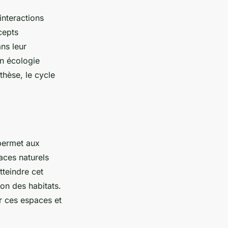
interactions
cepts
ns leur
en écologie
thèse, le cycle
 permet aux
aces naturels
tteindre cet
ion des habitats.
r ces espaces et