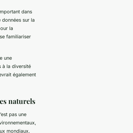
 important dans
e données sur la
our la
se familiariser
re une
à la diversité
devrait également
es naturels
’est pas une
environnementaux,
jeux mondiaux.