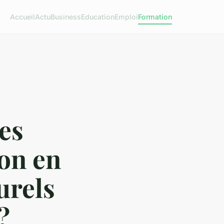
Accueil
Actu
Business
Education
Emploi
Formation
es
ion en
urels
?