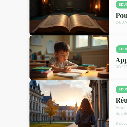
EDU
Pou
24/07
EDU
App
07/07
EDU
Réu
Vous 
des é
8 déc