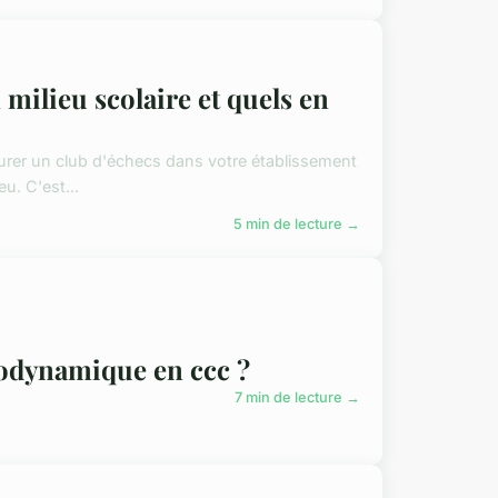
milieu scolaire et quels en
aurer un club d'échecs dans votre établissement
u. C'est...
5 min de lecture →
rodynamique en ccc ?
7 min de lecture →