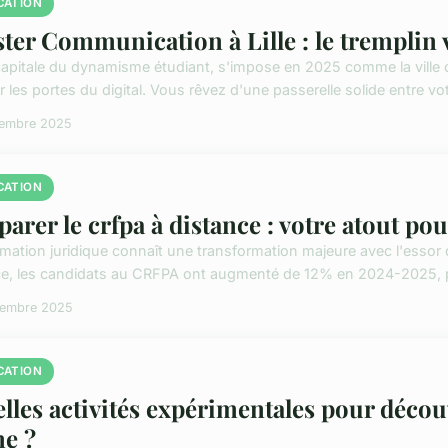
CATION
ter Communication à Lille : le tremplin v
, capitale du dynamisme étudiant, s'impose en 2025 comme la vill
 les portes du digital. Vous rêvez d'une passerelle solide entre vot
cembre 2025
CATION
parer le crfpa à distance : votre atout pou
mation juridique connaît une transformation majeure avec l'essor du
ce, les candidats au CRFPA ont augmenté de 12% en 2024-2025, p
cembre 2025
CATION
lles activités expérimentales pour découvr
e ?