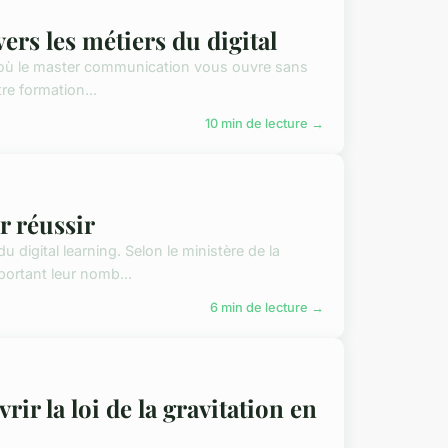
ers les métiers du digital
e où le master communication vous ouvre sans
re formation...
10 min de lecture →
r réussir
 digital learning. Selon le ministère de la
ortant leur nomb...
6 min de lecture →
ir la loi de la gravitation en