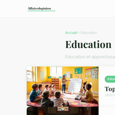
Accueil
› Education
Education
Éducation et apprentiss
EDU
Top
28/07