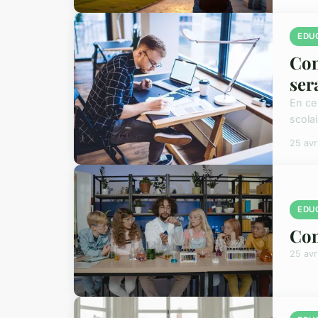
EDU
Com
ser
En ce
scolai
25 avr
EDU
Com
25 avr