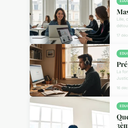
EDU
Mas
Lille
détour
17 dé
EDU
Pré
La for
Justi
16 dé
EDU
Que
3èm