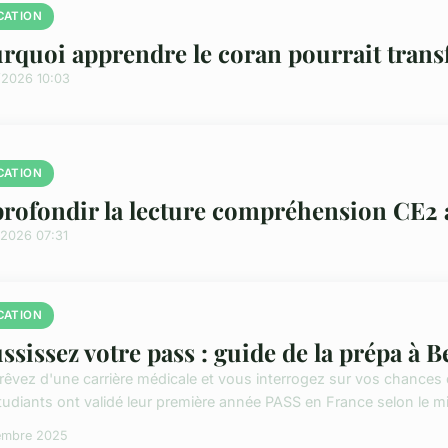
CATION
rquoi apprendre le coran pourrait transf
/2026 10:03
CATION
rofondir la lecture compréhension CE2 a
/2026 07:31
CATION
ssissez votre pass : guide de la prépa à 
rêvez d'une carrière médicale et vous interrogez sur vos chance
tudiants ont validé leur première année PASS en France selon le min
embre 2025