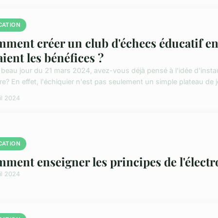
CATION
ment créer un club d'échecs éducatif en 
aient les bénéfices ?
 beau jour du 21 mars 2024, avez-vous déjà pensé à l'idée d'inst
re? En effet, l'échiquier n'est pas seulement un simple plateau de je
il 2024
CATION
ment enseigner les principes de l'élect
il 2024