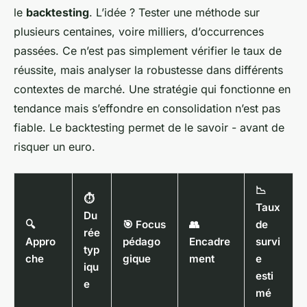
le
backtesting
. L’idée ? Tester une méthode sur
plusieurs centaines, voire milliers, d’occurrences
passées. Ce n’est pas simplement vérifier le taux de
réussite, mais analyser la robustesse dans différents
contextes de marché. Une stratégie qui fonctionne en
tendance mais s’effondre en consolidation n’est pas
fiable. Le backtesting permet de le savoir - avant de
risquer un euro.
📉
⏱
Taux
Du
🔍
🎯 Focus
👥
de
rée
Appro
pédago
Encadre
survi
typ
che
gique
ment
e
iqu
esti
e
mé