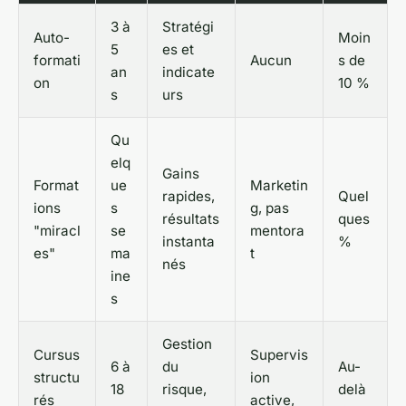
3 à
Stratégi
Auto-
Moin
5
es et
formati
Aucun
s de
an
indicate
on
10 %
s
urs
Qu
elq
Gains
Format
ue
Marketin
rapides,
Quel
ions
s
g, pas
résultats
ques
"miracl
se
mentora
instanta
%
es"
ma
t
nés
ine
s
Gestion
Cursus
Supervis
6 à
du
Au-
structu
ion
18
risque,
delà
rés
active,